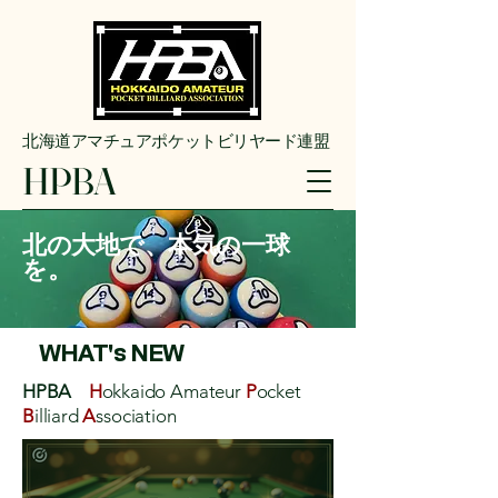
​北海道アマチュアポケットビリヤード連盟
HPBA
北の大地で、本気の一球
を。
WHAT's NEW
HPBA
H
okkaido Amateur
P
ocket
B
illiard
A
ssociation