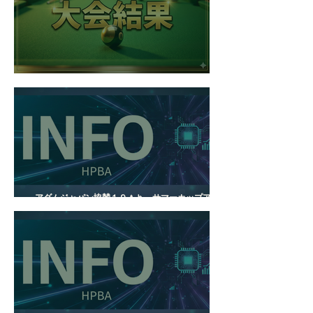
ＨＰＢＡ８月度月例会結果
アダムジャパン協賛１９ｔｈ サマーカップアンダ
ーＢ