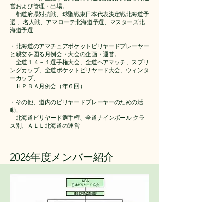
営および管理・出場。
都道府県対抗戦、球聖戦東日本代表決定戦北海道予
選 、名人戦、アマローテ北海道予選、マスターズ北
海道予選
・北海道のアマチュアポケットビリヤードプレーヤー
と親交を図る月例会・大会の企画・運営。
全道１４－１選手権大会、全道ペアマッチ、スプリ
ングカップ、全道ポケットビリヤード大会、ウィンタ
ーカップ、
​ ＨＰＢＡ月例会（年６回）
・その他、道内のビリヤードプレーヤーのための活
動。
北海道ビリヤード選手権、全道ナインボール クラ
ス別、ＡＬＬ北海道の運営
2026年度メンバー紹介