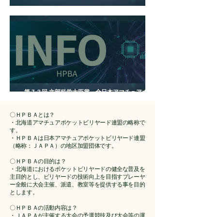
８月度ＨＰＢＡ例会開催のお知らせ
第７３回 文部科学大臣賞 全日本アマチュアポケッ
トビリヤード選手権大会
〇ＨＰＢＡとは？
・北海道アマチュアポケットビリヤード連盟の略称で
す。
・ＨＰＢＡは日本アマチュアポケットビリヤード連盟
（略称：ＪＡＰＡ）の地区加盟団体です。
〇ＨＰＢＡの目的は？
・北海道におけるポケットビリヤードの健全な普及を
主目的とし、ビリヤードの技術向上を目指すプレーヤ
ー全般に大会主催、派遣、教室等を提供する事を目的
とします。
〇ＨＰＢＡの活動内容は？
・ＪＡＰＡが主催する大会の予選競技及び大会等の運