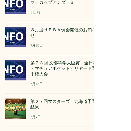
マーカップアンダーＢ
5 日前
８月度ＨＰＢＡ例会開催のお知ら
せ
7月28日
第７３回 文部科学大臣賞 全日本
アマチュアポケットビリヤード選
手権大会
7月13日
第２７回マスターズ 北海道予選
結果
7月7日